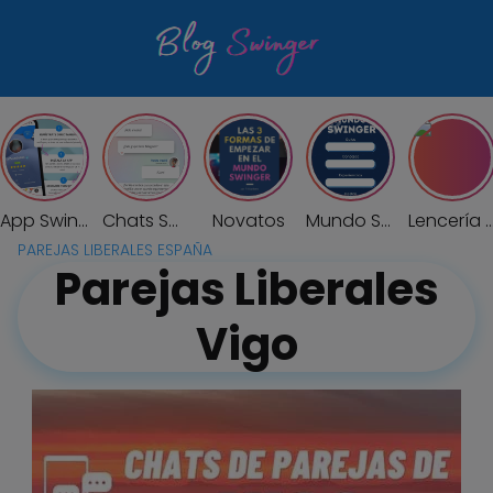
Saltar
al
contenido
App Swinger
Chats Swingers
Novatos
Mundo Swinger
Lencería Sexy Of
PAREJAS LIBERALES ESPAÑA
Parejas Liberales
Vigo