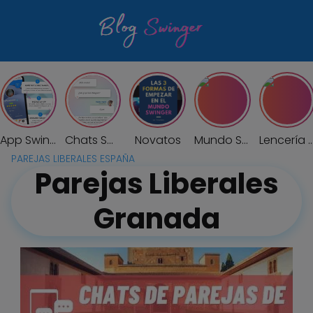
Saltar
al
contenido
App Swinger
Chats Swingers
Novatos
Mundo Swinger
Lencería Sexy Of
PAREJAS LIBERALES ESPAÑA
Parejas Liberales
Granada