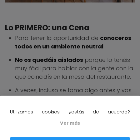
Lo PRIMERO: una Cena
Para tener la oportunidad de
conoceros
todos en un ambiente neutral
.
No os quedáis aislados
porque lo tenéis
muy fácil para hablar con la gente con la
que coincidís en la mesa del restaurante.
A veces, incluso se toma algo antes y vas
conociendo ya gente. No es obligatorio.
Utilizamos cookies, ¿estás de acuerdo?
Ver más